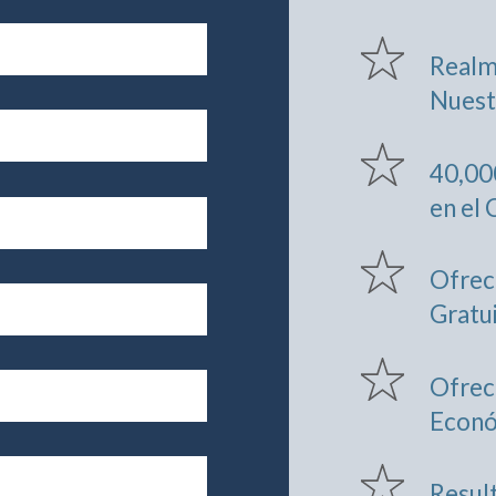
Realm
Nuest
40,00
en el
Ofrec
Gratui
Ofrec
Econ
Resul