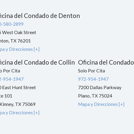
icina del Condado de Denton
0-580-2899
 West Oak Street
nton
, TX
76201
a y Direcciones [+]
icina del Condado de Collin
Oficina del Condado
o Por Cita
Solo Por Cita
2-954-1947
972-954-1947
 East Hunt Street
7200 Dallas Parkway
te 101
Plano
,
TX
75024
Kinney
,
TX
75069
Mapa y Direcciones [+]
a y Direcciones [+]