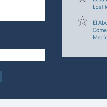
Los H
El Ab
Comen
Medi