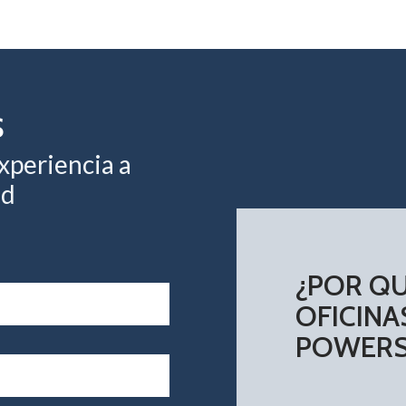
S
xperiencia a
ed
¿POR Q
OFICINA
POWERS