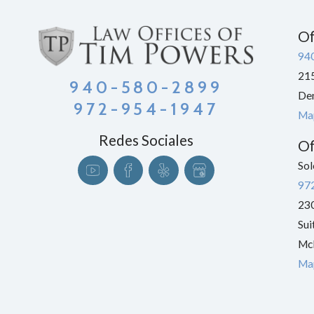
Of
94
215
940-580-2899
De
972-954-1947
Map
Redes Sociales
Of
Sol
97
230
Sui
Mc
Map